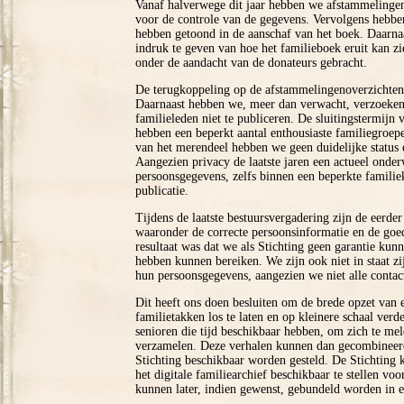
Vanaf halverwege dit jaar hebben we afstammelingen
voor de controle van de gegevens. Vervolgens hebben
hebben getoond in de aanschaf van het boek. Daarn
indruk te geven van hoe het familieboek eruit kan zi
onder de aandacht van de donateurs gebracht.
De terugkoppeling op de afstammelingenoverzichten 
Daarnaast hebben we, meer dan verwacht, verzoeken
familieleden niet te publiceren. De sluitingstermij
hebben een beperkt aantal enthousiaste familiegroe
van het merendeel hebben we geen duidelijke status 
Aangezien privacy de laatste jaren een actueel onde
persoonsgegevens, zelfs binnen een beperkte familie
publicatie.
Tijdens de laatste bestuursvergadering zijn de eerde
waaronder de correcte persoonsinformatie en de goe
resultaat was dat we als Stichting geen garantie kun
hebben kunnen bereiken. We zijn ook niet in staat z
hun persoonsgegevens, aangezien we niet alle conta
Dit heeft ons doen besluiten om de brede opzet van 
familietakken los te laten en op kleinere schaal ver
senioren die tijd beschikbaar hebben, om zich te me
verzamelen. Deze verhalen kunnen dan gecombineerd
Stichting beschikbaar worden gesteld. De Stichting 
het digitale familiearchief beschikbaar te stellen vo
kunnen later, indien gewenst, gebundeld worden in e