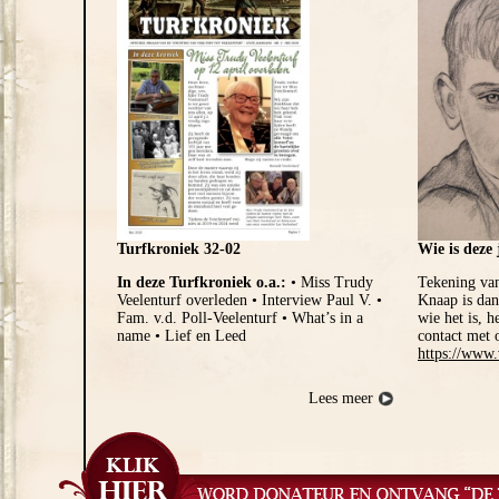
Turfkroniek 32-02
Wie is deze
In deze Turfkroniek o.a.:
• Miss Trudy
Tekening van
Veelenturf overleden • Interview Paul V. •
Knaap is dan
Fam. v.d. Poll-Veelenturf • What’s in a
wie het is, 
name • Lief en Leed
contact met 
https://www.
Lees meer